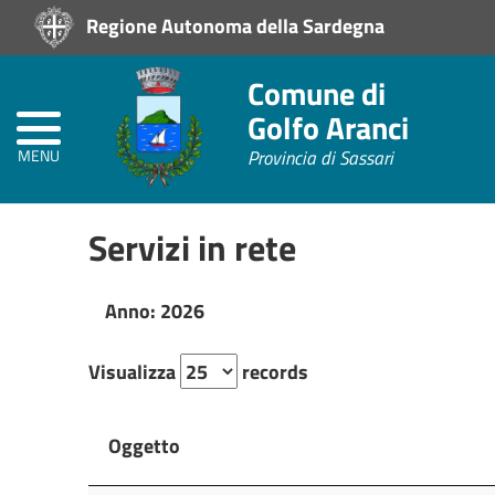
Regione Autonoma della Sardegna
Home
Comune di
Prevenzione
alla
Golfo Aranci
Corruzione
L.
MENU
Provincia di Sassari
190/2012
Servizi in rete
Amministrazione
Trasparente
Anno: 2026
Albo
Pretorio
Visualizza
records
Oggetto