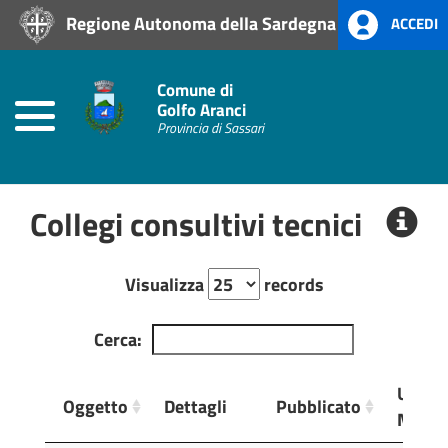
Regione Autonoma della Sardegna
ACCEDI
Home
Prevenzione
Comune di
alla
Golfo Aranci
Corruzione
Provincia di Sassari
L.
190/2012
Collegi consultivi tecnici
Amministrazione
Trasparente
Visualizza
records
Albo
Pretorio
Cerca:
Ultim
Oggetto
Dettagli
Pubblicato
Modifi