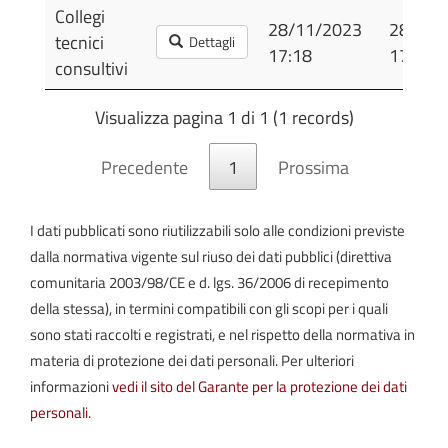
Oggetto
Dettagli
Pubblicato
Ultim
Collegi
28/11/2023
28/11/
Modifi
tecnici
Dettagli
17:18
17:18
consultivi
Visualizza pagina 1 di 1 (1 records)
Precedente
1
Prossima
I dati pubblicati sono riutilizzabili solo alle condizioni previste
dalla normativa vigente sul riuso dei dati pubblici (direttiva
comunitaria 2003/98/CE e d. lgs. 36/2006 di recepimento
della stessa), in termini compatibili con gli scopi per i quali
sono stati raccolti e registrati, e nel rispetto della normativa in
materia di protezione dei dati personali. Per ulteriori
informazioni
vedi il sito del Garante per la protezione dei dati
personali
.