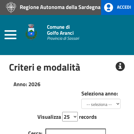
Regione Autonoma della Sardegna
ACCEDI
Home
Prevenzione
Comune di
alla
Golfo Aranci
Corruzione
Provincia di Sassari
L.
190/2012
Criteri e modalità
Amministrazione
Trasparente
Anno: 2026
Albo
Seleziona anno:
Pretorio
Visualizza
records
Cerca: