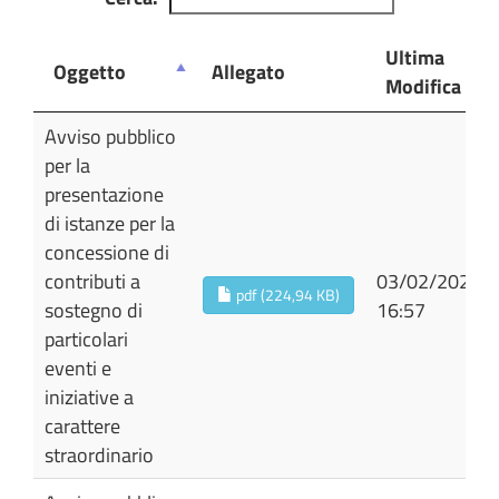
Ultima
Oggetto
Allegato
Modifica
Oggetto
Allegato
Ultima
Avviso pubblico
Modifica
per la
presentazione
di istanze per la
concessione di
contributi a
03/02/2026
pdf (224,94 KB)
sostegno di
16:57
particolari
eventi e
iniziative a
carattere
straordinario