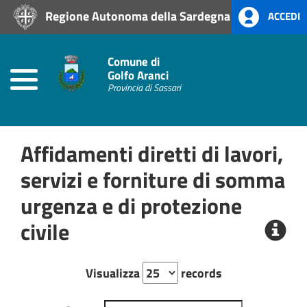
Regione Autonoma della Sardegna
ACCEDI
Home
Prevenzione
Comune di
alla
Golfo Aranci
Corruzione
Provincia di Sassari
L.
190/2012
Affidamenti diretti di lavori,
Amministrazione
Trasparente
servizi e forniture di somma
urgenza e di protezione
Albo
Pretorio
civile
Visualizza
records