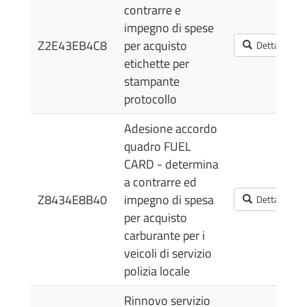
contrarre e
impegno di spese
Z2E43EB4C8
per acquisto
Dettagli
etichette per
stampante
protocollo
Adesione accordo
quadro FUEL
CARD - determina
a contrarre ed
Z8434E8B40
impegno di spesa
Dettagli
per acquisto
carburante per i
veicoli di servizio
polizia locale
Rinnovo servizio