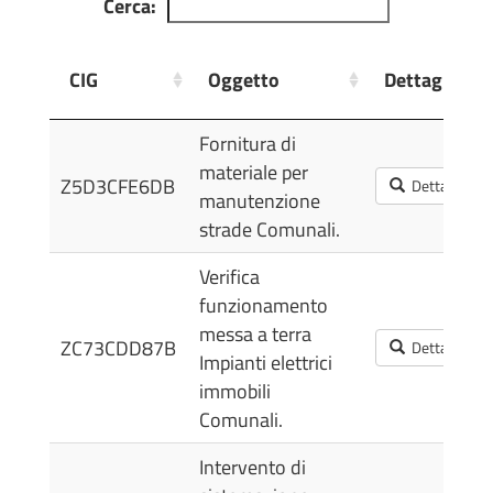
Cerca:
CIG
Oggetto
Dettagli
CIG
Oggetto
Dettagli
Fornitura di
materiale per
Z5D3CFE6DB
Dettagli
manutenzione
strade Comunali.
Verifica
funzionamento
messa a terra
ZC73CDD87B
Dettagli
Impianti elettrici
immobili
Comunali.
Intervento di