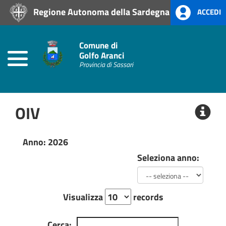
Regione Autonoma della Sardegna
ACCEDI
Home
Prevenzione
Comune di
alla
Golfo Aranci
Corruzione
Provincia di Sassari
L.
190/2012
OIV
Amministrazione
Trasparente
Anno: 2026
Albo
Seleziona anno:
Pretorio
Visualizza
records
Cerca: