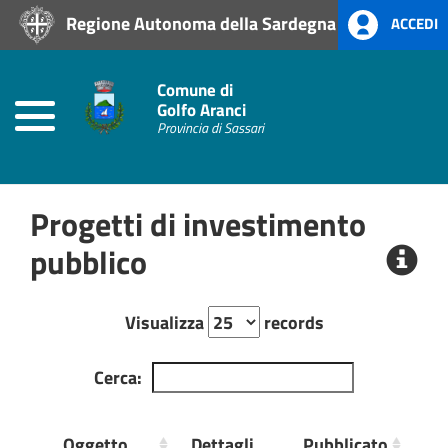
Regione Autonoma della Sardegna
ACCEDI
Home
Prevenzione
Comune di
alla
Golfo Aranci
Corruzione
Provincia di Sassari
L.
190/2012
Progetti di investimento
Amministrazione
Trasparente
pubblico
Albo
Pretorio
Visualizza
records
Cerca:
Ul
Oggetto
Dettagli
Pubblicato