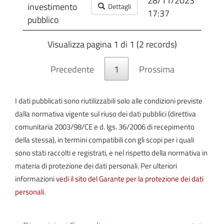
28/11/2023
28/
investimento
Dettagli
17:37
17:
pubblico
Visualizza pagina 1 di 1 (2 records)
Precedente
1
Prossima
I dati pubblicati sono riutilizzabili solo alle condizioni previste
dalla normativa vigente sul riuso dei dati pubblici (direttiva
comunitaria 2003/98/CE e d. lgs. 36/2006 di recepimento
della stessa), in termini compatibili con gli scopi per i quali
sono stati raccolti e registrati, e nel rispetto della normativa in
materia di protezione dei dati personali. Per ulteriori
informazioni
vedi il sito del Garante per la protezione dei dati
personali
.