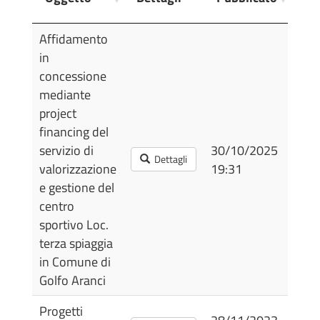
Mo
Oggetto
Dettagli
Pubblicato
Ul
Affidamento
Mo
in
concessione
mediante
project
financing del
servizio di
30/10/2025
30/
Dettagli
valorizzazione
19:31
19:
e gestione del
centro
sportivo Loc.
terza spiaggia
in Comune di
Golfo Aranci
Progetti