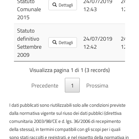
Statuto
24/07/2019
24/07/
Dettagli
Comunale
12:43
12:43
2015
Statuto
definitivo
24/07/2019
24/07/
Dettagli
Settembre
12:42
12:42
2009
Visualizza pagina 1 di 1 (3 records)
Precedente
1
Prossima
I dati pubblicati sono riutilizzabili solo alle condizioni previste
dalla normativa vigente sul riuso dei dati pubblici (direttiva
comunitaria 2003/98/CE e d. lgs. 36/2006 di recepimento
della stessa), in termini compatibili con gli scopi per i quali
sono stati raccolti e registrati, e nel rispetto della normativa in