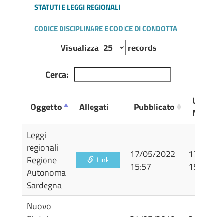
STATUTI E LEGGI REGIONALI
CODICE DISCIPLINARE E CODICE DI CONDOTTA
Visualizza
records
Cerca:
Ultim
Oggetto
Allegati
Pubblicato
Modifi
Oggetto
Allegati
Pubblicato
Ultim
Leggi
Modifi
regionali
17/05/2022
17/05/
Regione
Link
15:57
15:57
Autonoma
Sardegna
Nuovo