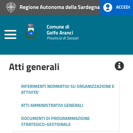
Regione Autonoma della Sardegna
ACCEDI
Home
Prevenzione
Comune di
alla
Golfo Aranci
Corruzione
Provincia di Sassari
L.
190/2012
Atti generali
Amministrazione
Trasparente
RIFERIMENTI NORMATIVI SU ORGANIZZAZIONE E
Albo
ATTIVITA'
Pretorio
ATTI AMMINISTRATIVI GENERALI
DOCUMENTI DI PROGRAMMAZIONE
STRATEGICO-GESTIONALE